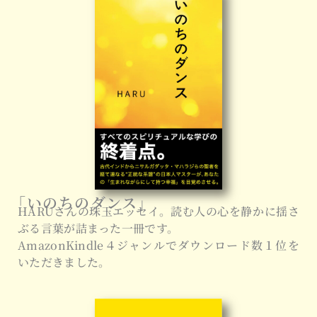
「いのちのダンス」
HARUさんの珠玉エッセイ。読む人の心を静かに揺さ
ぶる言葉が詰まった一冊です。
AmazonKindle４ジャンルでダウンロード数１位を
いただきました。