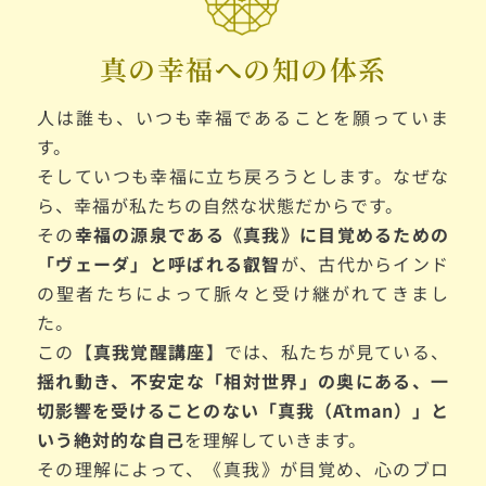
真の幸福への知の体系
人は誰も、いつも幸福であることを願っていま
す。
そしていつも幸福に立ち戻ろうとします。なぜな
ら、幸福が私たちの自然な状態だからです。
その
幸福の源泉である《真我》に目覚めるための
「ヴェーダ」と呼ばれる叡智
が、古代からインド
の聖者たちによって脈々と受け継がれてきまし
た。
この【
真我覚醒講座】
では、私たちが見ている、
揺れ動き、不安定な「相対世界」の奥にある、一
切影響を受けることのない「真我（Ātman）」と
いう絶対的な自己
を理解していきます。
その理解によって、《真我》が目覚め、心のブロ