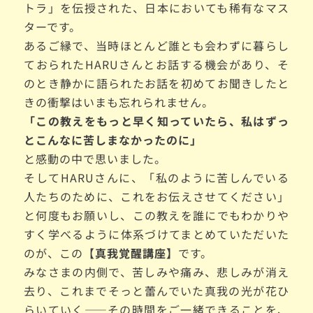
トラ」を伝授された、日本においても稀有なマス
ターです。
あるご縁で、当時ほとんど誰とも会わずに暮らし
ておられた
HARUさんとお話する機会があり、そ
のとき静かに語られたお話を初めてお聞きしたと
きの衝撃はいまも忘れられません。
「この教えをもっと早く知っていたら、私はずっ
とこんなに苦しまなかったのに」
と感動の中で思いました。
そしてHARUさんに、「私のように苦しんでいる
人たちのために、これをお伝えさせてください」
と何度もお願いし、この教えを誰にでもわかりや
すく学べるように体系づけてまとめて
いただいた
のが、
この【
真我覚醒講座】
です。
みなさまの内側で、苦しみや痛み、悲しみが消え
去り、これまでそっと蕾んでいた真我の光が花ひ
らいていく——その時間をご一緒できることを、