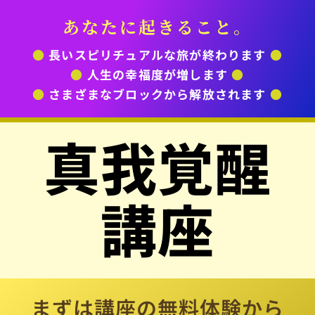
あなたに起きること。
●
長いスピリチュアルな旅が終わります
●
●
人生の幸福度が増します
●
●
さまざまなブロックから解放されます
●
真我覚醒
講座
まずは講座の無料体験から