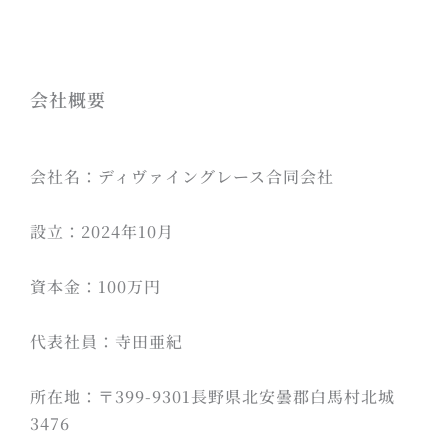
内
容
を
ス
会社概要
キ
ッ
会社名：ディヴァイングレース合同会社
プ
設立：2024年10月
資本金：100万円
代表社員：寺田亜紀
所在地：〒399-9301長野県北安曇郡白馬村北城
3476