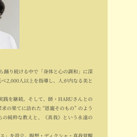
ら踊り続ける中で「身体と心の調和」に深
べ2,000人以上を指導し、人が内なる美と
実践を継続。そして、師・HARUさんとの
の果てに訪れた “恩寵そのもの” のよう
ちの純粋な教えと、《真我》という永遠の
ス」を設立。瞑想・ディクシャ・真我覚醒