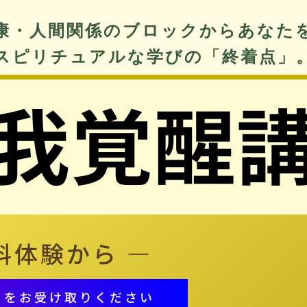
康・人間関係のブロックからあなた
スピリチュアルな学びの「終着点」
我覚醒
料
体験から —
トをお受け取りください