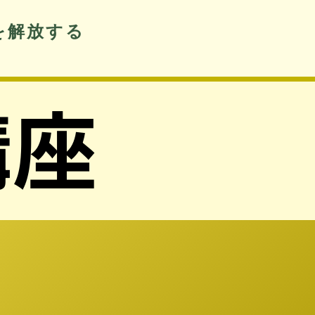
を解放する
。
講座