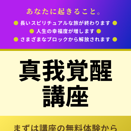
あなたに起きること。
●
長いスピリチュアルな旅が終わります
●
●
人生の幸福度が増します
●
●
さまざまなブロックから解放されます
●
真我覚醒
講座
まずは講座の無料体験から