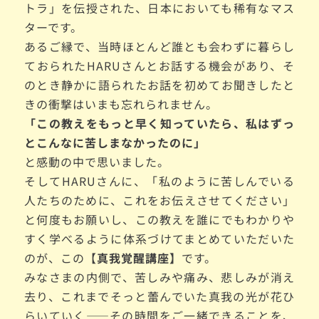
トラ」を伝授された、日本においても稀有なマス
ターです。
あるご縁で、当時ほとんど誰とも会わずに暮らし
ておられた
HARUさんとお話する機会があり、そ
のとき静かに語られたお話を初めてお聞きしたと
きの衝撃はいまも忘れられません。
「この教えをもっと早く知っていたら、私はずっ
とこんなに苦しまなかったのに」
と感動の中で思いました。
そしてHARUさんに、「私のように苦しんでいる
人たちのために、これをお伝えさせてください」
と何度もお願いし、この教えを誰にでもわかりや
すく学べるように体系づけてまとめて
いただいた
のが、
この【
真我覚醒講座】
です。
みなさまの内側で、苦しみや痛み、悲しみが消え
去り、これまでそっと蕾んでいた真我の光が花ひ
らいていく——その時間をご一緒できることを、