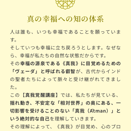
真の幸福への知の体系
人は誰も、いつも幸福であることを願っていま
す。
そしていつも幸福に立ち戻ろうとします。なぜな
ら、幸福が私たちの自然な状態だからです。
その
幸福の源泉である《真我》に目覚めるための
「ヴェーダ」と呼ばれる叡智
が、古代からインド
の聖者たちによって脈々と受け継がれてきまし
た。
この【
真我覚醒講座】
では、私たちが見ている、
揺れ動き、不安定な「相対世界」の奥にある、一
切影響を受けることのない「真我（Ātman）」と
いう絶対的な自己
を理解していきます。
その理解によって、《真我》が目覚め、心のブロ