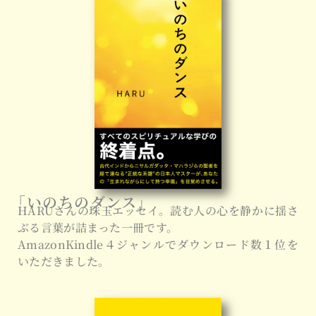
「いのちのダンス」
HARUさんの珠玉エッセイ。読む人の心を静かに揺さ
ぶる言葉が詰まった一冊です。
AmazonKindle４ジャンルでダウンロード数１位を
いただきました。