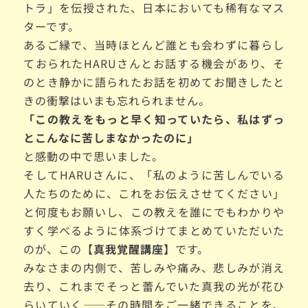
トラ」を伝授された、日本においても稀有なマス
ターです。
あるご縁で、当時ほとんど誰とも会わずに暮らし
ておられた
HARUさんとお話する機会があり、そ
のとき静かに語られたお話を初めてお聞きしたと
きの衝撃はいまも忘れられません。
「この教えをもっと早く知っていたら、私はずっ
とこんなに苦しまなかったのに」
と感動の中で思いました。
そしてHARUさんに、「私のように苦しんでいる
人たちのために、これをお伝えさせてください」
と何度もお願いし、この教えを誰にでもわかりや
すく学べるように体系づけてまとめて
いただいた
のが、
この【
真我覚醒講座】
です。
みなさまの内側で、苦しみや痛み、悲しみが消え
去り、これまでそっと蕾んでいた真我の光が花ひ
らいていく——その時間をご一緒できることを、