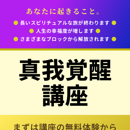
あなたに起きること。
●
長いスピリチュアルな旅が終わります
●
●
人生の幸福度が増します
●
●
さまざまなブロックから解放されます
●
真我覚醒
講座
まずは講座の無料体験から