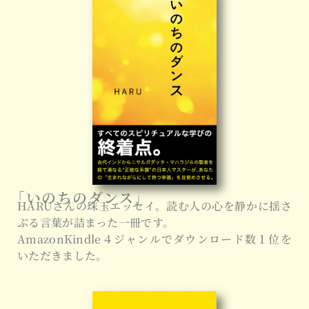
「いのちのダンス」
HARUさんの珠玉エッセイ。読む人の心を静かに揺さ
ぶる言葉が詰まった一冊です。
AmazonKindle４ジャンルでダウンロード数１位を
いただきました。