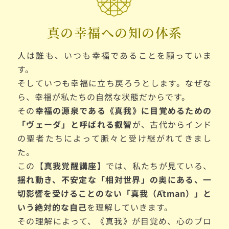
真の幸福への知の体系
人は誰も、いつも幸福であることを願っていま
す。
そしていつも幸福に立ち戻ろうとします。なぜな
ら、幸福が私たちの自然な状態だからです。
その
幸福の源泉である《真我》に目覚めるための
「ヴェーダ」と呼ばれる叡智
が、古代からインド
の聖者たちによって脈々と受け継がれてきまし
た。
この【
真我覚醒講座】
では、私たちが見ている、
揺れ動き、不安定な「相対世界」の奥にある、一
切影響を受けることのない「真我（Ātman）」と
いう絶対的な自己
を理解していきます。
その理解によって、《真我》が目覚め、心のブロ