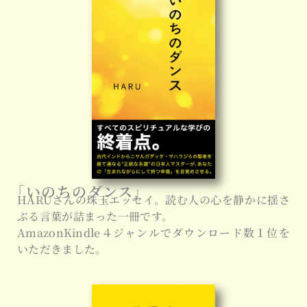
「いのちのダンス」
HARUさんの珠玉エッセイ。読む人の心を静かに揺さ
ぶる言葉が詰まった一冊です。
AmazonKindle４ジャンルでダウンロード数１位を
いただきました。