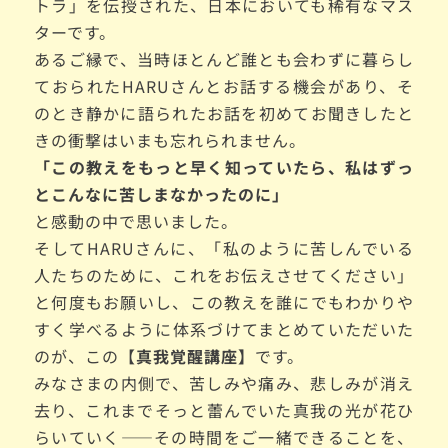
トラ」を伝授された、日本においても稀有なマス
ターです。
あるご縁で、当時ほとんど誰とも会わずに暮らし
ておられた
HARUさんとお話する機会があり、そ
のとき静かに語られたお話を初めてお聞きしたと
きの衝撃はいまも忘れられません。
「この教えをもっと早く知っていたら、私はずっ
とこんなに苦しまなかったのに」
と感動の中で思いました。
そしてHARUさんに、「私のように苦しんでいる
人たちのために、これをお伝えさせてください」
と何度もお願いし、この教えを誰にでもわかりや
すく学べるように体系づけてまとめて
いただいた
のが、
この【
真我覚醒講座】
です。
みなさまの内側で、苦しみや痛み、悲しみが消え
去り、これまでそっと蕾んでいた真我の光が花ひ
らいていく——その時間をご一緒できることを、