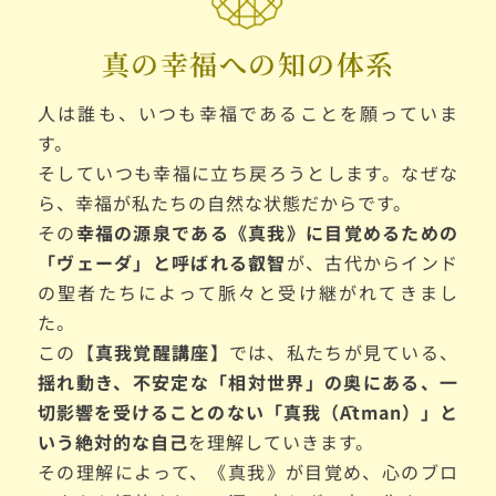
真の幸福への知の体系
人は誰も、いつも幸福であることを願っていま
す。
そしていつも幸福に立ち戻ろうとします。なぜな
ら、幸福が私たちの自然な状態だからです。
その
幸福の源泉である《真我》に目覚めるための
「ヴェーダ」と呼ばれる叡智
が、古代からインド
の聖者たちによって脈々と受け継がれてきまし
た。
この【
真我覚醒講座】
では、私たちが見ている、
揺れ動き、不安定な「相対世界」の奥にある、一
切影響を受けることのない「真我（Ātman）」と
いう絶対的な自己
を理解していきます。
その理解によって、《真我》が目覚め、心のブロ