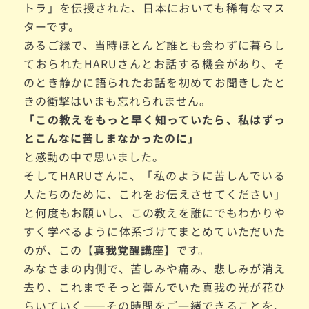
トラ」を伝授された、日本においても稀有なマス
ターです。
あるご縁で、当時ほとんど誰とも会わずに暮らし
ておられた
HARUさんとお話する機会があり、そ
のとき静かに語られたお話を初めてお聞きしたと
きの衝撃はいまも忘れられません。
「この教えをもっと早く知っていたら、私はずっ
とこんなに苦しまなかったのに」
と感動の中で思いました。
そしてHARUさんに、「私のように苦しんでいる
人たちのために、これをお伝えさせてください」
と何度もお願いし、この教えを誰にでもわかりや
すく学べるように体系づけてまとめて
いただいた
のが、
この【
真我覚醒講座】
です。
みなさまの内側で、苦しみや痛み、悲しみが消え
去り、これまでそっと蕾んでいた真我の光が花ひ
らいていく——その時間をご一緒できることを、