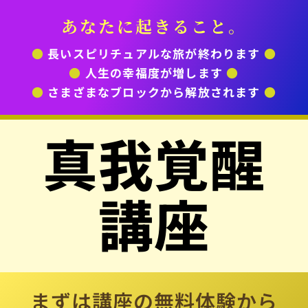
あなたに起きること。
●
長いスピリチュアルな旅が終わります
●
●
人生の幸福度が増します
●
●
さまざまなブロックから解放されます
●
真我覚醒
講座
まずは講座の無料体験から