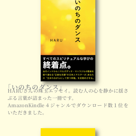
「いのちのダンス」
HARUさんの珠玉エッセイ。読む人の心を静かに揺さ
ぶる言葉が詰まった一冊です。
AmazonKindle４ジャンルでダウンロード数１位を
いただきました。