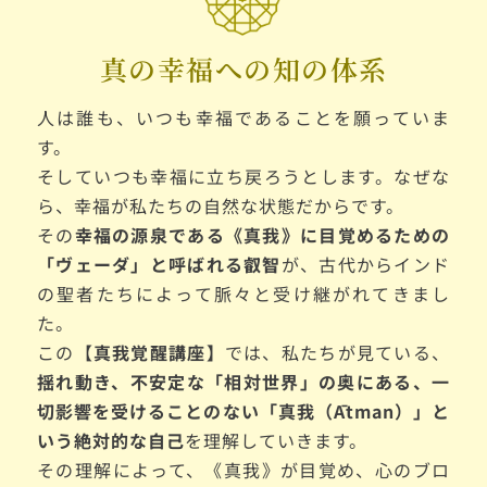
真の幸福への知の体系
人は誰も、いつも幸福であることを願っていま
す。
そしていつも幸福に立ち戻ろうとします。なぜな
ら、幸福が私たちの自然な状態だからです。
その
幸福の源泉である《真我》に目覚めるための
「ヴェーダ」と呼ばれる叡智
が、古代からインド
の聖者たちによって脈々と受け継がれてきまし
た。
この【
真我覚醒講座】
では、私たちが見ている、
揺れ動き、不安定な「相対世界」の奥にある、一
切影響を受けることのない「真我（Ātman）」と
いう絶対的な自己
を理解していきます。
その理解によって、《真我》が目覚め、心のブロ